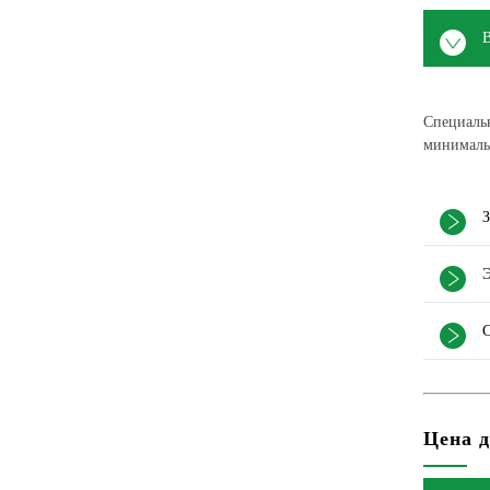
Специальн
минималь
З
Цена д