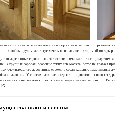
е окна из сосны представляют собой бюджетный вариант погружения в ат
 или в любом другом месте где хочеться создать неповторимый интерьер.
у, что деревянные евроокна являются экологически чистым продуктом, а 
ие. В крупных городах, особенно таких как Москва, остро не хватает пр
 Так сложилось, что деревянные евроокна среди каменно-пластиковых д
бом выделиться. У многих сложился стереотип дороговизны окон из дер
е окна из сосны являются прекрасным альтернативным вариантом. Ведь ц
ПФХ.
мущества окон из сосны