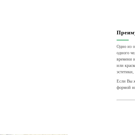
Преим
Одно из о
одного че
времени и
или крас
эстетики,
Если Вы ж
формой ни