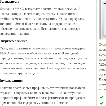
Безопасность
Компания VEKO выпускает профили только премиум А
класса, который является одним из самых надежных и
стойких к механическим повреждениям. Окна с профилем
толщиной 3мм и более взломать на порядок сложнее
обычных пластиковых окон. Безопасность, как стандарт
современной жизни.
Энергосбережение
Суще
Окна, изготовленные по технологии германского концерна
проф
VEKO отличаются особой уникальностью. В холодный
друг
период времени, благодаря своей конструкции, аккумулируют
проф
тепло внутри помещения, а в теплый период, препятствую
C(2м
проникновению тепла снаружи. Необходимая температура в
окна
помещении круглый год.
оста
В ев
Звукоизоляция
испо
Толстый пластиковый профиль имеет отличные показатели
экон
отражения звуковых волн. А в сочетании с конструкцией и
шириной профиля 60мм и более фактически не пропускает
шум из вне. Благодаря чему, тишина в помещении