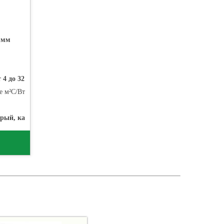
 мм
т 4 до 32
е м²С/Вт
0,78
ерый, карамель
;