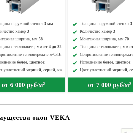
лщина наружной стенки
3 мм
Толщина наружной стенки
3
ичество камер
3
Количество камер
3
нтажная ширина, мм
58
Монтажная ширина, мм
70
щина стеклопакета, мм
от 4 до 32
Толщина стеклопакета, мм
о
ротивление теплопередаче м²С/Вт
0,64
Сопротивление теплопередач
полнение
белое, цветное
;
Исполнение
белое, цветное
;
ет уплотнений
черный, серый, карамель
;
Цвет уплотнений
черный, с
от 6 000 руб/м
от 7 000 руб/м
2
2
мущества окон VEKA