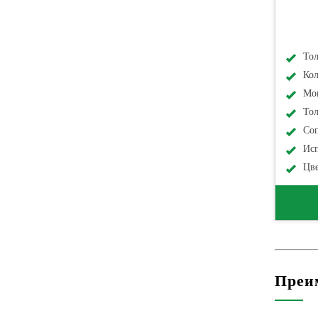
То
Кол
Мо
Тол
Соп
Ис
Цв
Преи