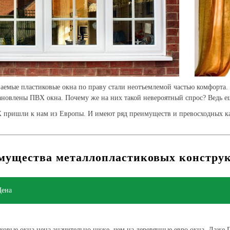
аемые пластиковые окна по праву стали неотъемлемой частью комфорта.
ановлены ПВХ окна. Почему же на них такой невероятный спрос? Ведь ещ
пришли к нам из Европы. И имеют ряд преимуществ и превосходных кач
мущества металлопластиковых констру
Цена
ковые окна цена значительно ниже, чем на деревянные евро окна. Даже