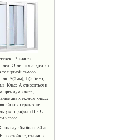
ствуют 3 класса
илей. Отличаются друг от
а толщиной самого
иля. A(3мм), B(2.5мм),
м). Класс А относиться к
м премиум класса,
льные два к эконом классу.
ропейских странах не
льзуют профили В и С
ом класса.
Срок службы более 50 лет
Влагостойкие, отлично