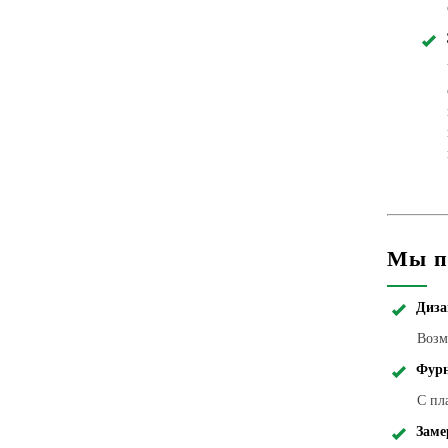
Мы п
Диза
Возм
Фурн
С пл
Заме