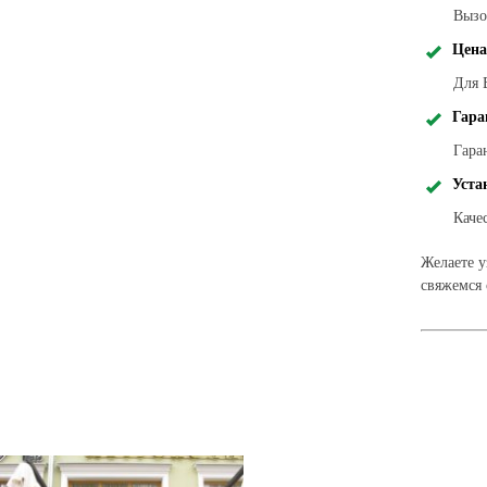
Вызо
Цена
Для 
Гара
Гара
Уста
Каче
Желаете у
свяжемся 